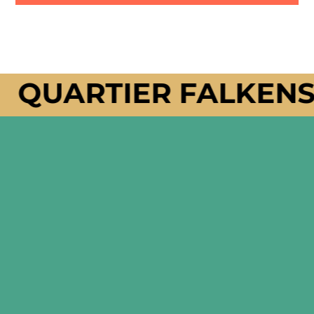
QUARTIER FALKENSEE
robins hood Holding GmbH
Volmerstraße 1
12489 Berlin
Deutschland
FON
+49 30 23 54 26 77
MAIL
info@robins-hood.de
WEB
www.robins-hood.de